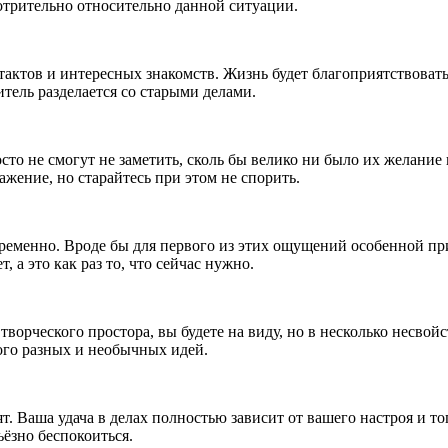
отрительно относительно данной ситуации.
актов и интересных знакомств. Жизнь будет благоприятствоват
тель разделается со старыми делами.
сто не смогут не заметить, сколь бы велико ни было их желание
жение, но старайтесь при этом не спорить.
временно. Вроде бы для первого из этих ощущений особенной при
а это как раз то, что сейчас нужно.
творческого простора, вы будете на виду, но в несколько несво
ного разных и необычных идей.
. Ваша удача в делах полностью зависит от вашего настроя и тог
ьёзно беспокоиться.