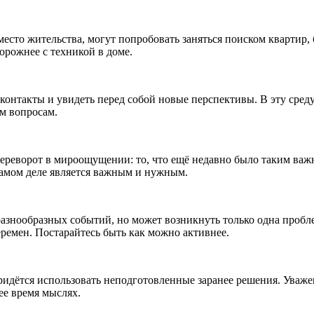
место жительства, могут попробовать заняться поиском квартир,
орожнее с техникой в доме.
 контакты и увидеть перед собой новые перспективы. В эту сред
ым вопросам.
переворот в мироощущении: то, что ещё недавно было таким ва
 самом деле является важным и нужным.
азнообразных событий, но может возникнуть только одна проблема
еремен. Постарайтесь быть как можно активнее.
идётся использовать неподготовленные заранее решения. Уваже
ее время мыслях.