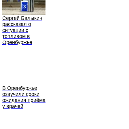
Сергей Балыкин
рассказал о
ситуации с
топливом в
Оренбуржье
В Оренбуржье
озвучили сроки
ожидания приёма
у врачей