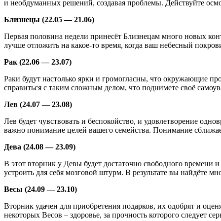
и необдуманных решений, создавая проблемы. Действуйте осм
Близнецы (22.05 — 21.06)
Первая половина недели принесёт Близнецам много новых конт
лучше отложить на какое-то время, когда ваш небесный покрови
Рак (22.06 — 23.07)
Раки будут настолько ярки и громогласны, что окружающие про
справиться с таким сложным делом, что поднимете своё самоува
Лев (24.07 — 23.08)
Лев будет чувствовать и беспокойство, и удовлетворение одно
важно понимание целей вашего семейства. Понимание сближает, 
Дева (24.08 — 23.09)
В этот вторник у Девы будет достаточно свободного времени и 
устроить для себя мозговой штурм. В результате вы найдёте м
Весы (24.09 — 23.10)
Вторник удачен для приобретения подарков, их одобрят и оценят
некоторых Весов – здоровье, за прочность которого следует сер