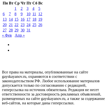
Пн
Вт
Ср
Чт
Пт
Сб
Вс
1
2
3
4
5
6
7
8
9
10
11
12
13
14
15
16
17
18
19
20
21
22
23
24
25
26
27
28
29
30
31
« Фев
Апр »
GAYSKAYANOV.RU
Все права на материалы, опубликованные на сайте
gayskayanov.ru, охраняются в соответствии с
законодательством РФ. Любое использование материалов
допускается только по согласованию с редакцией,
гиперссылка на источник обязательна. Редакция не несет
ответственности за достоверность рекламных объявлений,
размещенных на сайте gayskayanov.ru, а также за содержание
веб-сайтов, на которые даны гиперссылки.