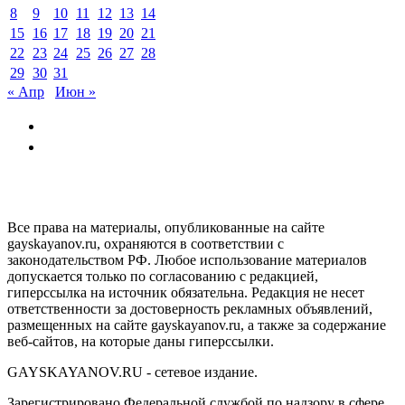
8
9
10
11
12
13
14
15
16
17
18
19
20
21
22
23
24
25
26
27
28
29
30
31
« Апр
Июн »
GAYSKAYANOV.RU
Все права на материалы, опубликованные на сайте
gayskayanov.ru, охраняются в соответствии с
законодательством РФ. Любое использование материалов
допускается только по согласованию с редакцией,
гиперссылка на источник обязательна. Редакция не несет
ответственности за достоверность рекламных объявлений,
размещенных на сайте gayskayanov.ru, а также за содержание
веб-сайтов, на которые даны гиперссылки.
GAYSKAYANOV.RU - сетевое издание.
Зарегистрировано Федеральной службой по надзору в сфере