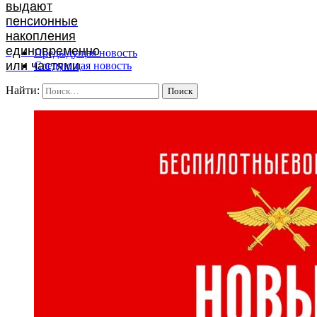
выдают
пенсионные
накопления
единовременно
Предыдущая новость
или частями
Следующая новость
Найти: