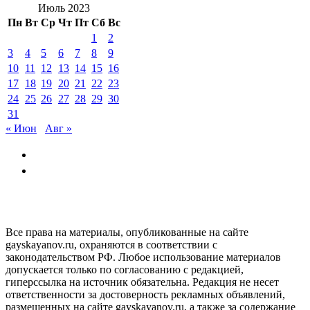
Июль 2023
Пн
Вт
Ср
Чт
Пт
Сб
Вс
1
2
3
4
5
6
7
8
9
10
11
12
13
14
15
16
17
18
19
20
21
22
23
24
25
26
27
28
29
30
31
« Июн
Авг »
GAYSKAYANOV.RU
Все права на материалы, опубликованные на сайте
gayskayanov.ru, охраняются в соответствии с
законодательством РФ. Любое использование материалов
допускается только по согласованию с редакцией,
гиперссылка на источник обязательна. Редакция не несет
ответственности за достоверность рекламных объявлений,
размещенных на сайте gayskayanov.ru, а также за содержание