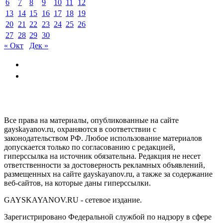
6
7
8
9
10
11
12
13
14
15
16
17
18
19
20
21
22
23
24
25
26
27
28
29
30
« Окт
Дек »
GAYSKAYANOV.RU
Все права на материалы, опубликованные на сайте
gayskayanov.ru, охраняются в соответствии с
законодательством РФ. Любое использование материалов
допускается только по согласованию с редакцией,
гиперссылка на источник обязательна. Редакция не несет
ответственности за достоверность рекламных объявлений,
размещенных на сайте gayskayanov.ru, а также за содержание
веб-сайтов, на которые даны гиперссылки.
GAYSKAYANOV.RU - сетевое издание.
Зарегистрировано Федеральной службой по надзору в сфере