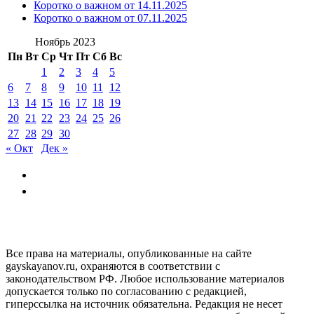
Коротко о важном от 14.11.2025
Коротко о важном от 07.11.2025
Ноябрь 2023
Пн
Вт
Ср
Чт
Пт
Сб
Вс
1
2
3
4
5
6
7
8
9
10
11
12
13
14
15
16
17
18
19
20
21
22
23
24
25
26
27
28
29
30
« Окт
Дек »
GAYSKAYANOV.RU
Все права на материалы, опубликованные на сайте
gayskayanov.ru, охраняются в соответствии с
законодательством РФ. Любое использование материалов
допускается только по согласованию с редакцией,
гиперссылка на источник обязательна. Редакция не несет