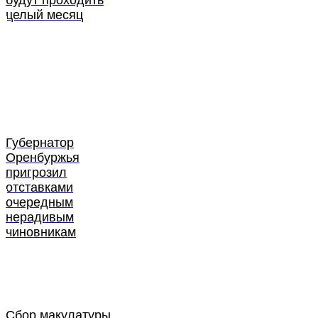
будут проходить
целый месяц
Губернатор
Оренбуржья
пригрозил
отставками
очередным
нерадивым
чиновникам
Сбор макулатуры