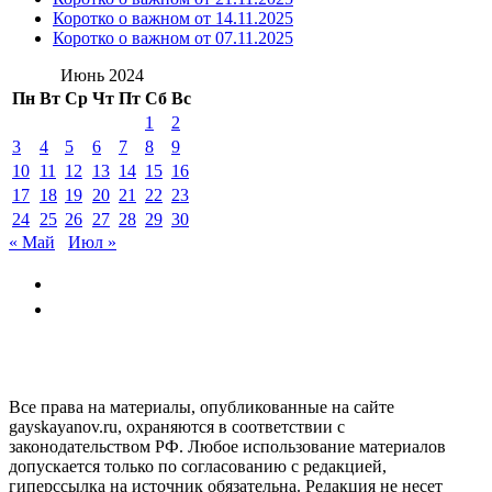
Коротко о важном от 14.11.2025
Коротко о важном от 07.11.2025
Июнь 2024
Пн
Вт
Ср
Чт
Пт
Сб
Вс
1
2
3
4
5
6
7
8
9
10
11
12
13
14
15
16
17
18
19
20
21
22
23
24
25
26
27
28
29
30
« Май
Июл »
GAYSKAYANOV.RU
Все права на материалы, опубликованные на сайте
gayskayanov.ru, охраняются в соответствии с
законодательством РФ. Любое использование материалов
допускается только по согласованию с редакцией,
гиперссылка на источник обязательна. Редакция не несет