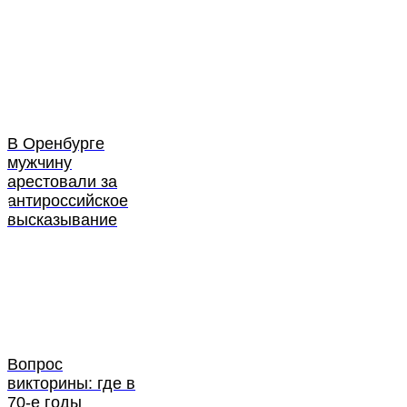
В Оренбурге
мужчину
арестовали за
антироссийское
высказывание
Вопрос
викторины: где в
70-е годы