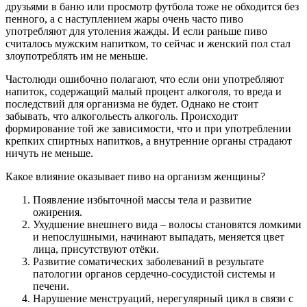
друзьями в баню или просмотр футбола тоже не обходится без
пенного, а с наступлением жары очень часто пиво
употребляют для утоления жажды. И если раньше пиво
считалось мужским напитком, то сейчас и женский пол стал
злоупотреблять им не меньше.
Частолюди ошибочно полагают, что если они употребляют
напиток, содержащий малый процент алкоголя, то вреда и
последствий для организма не будет. Однако не стоит
забывать, что алкогольесть алкоголь. Происходит
формирование той же зависимости, что и при употреблении
крепких спиртных напитков, а внутренние органы страдают
ничуть не меньше.
Какое влияние оказывает пиво на организм женщины?
Появление избыточной массы тела и развитие
ожирения.
Ухудшение внешнего вида – волосы становятся ломкими
и непослушными, начинают выпадать, меняется цвет
лица, присутствуют отёки.
Развитие соматических заболеваний в результате
патологии органов сердечно-сосудистой системы и
печени.
Нарушение менструаций, нерегулярный цикл в связи с