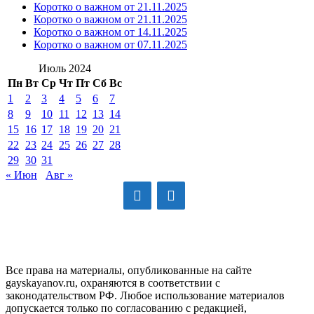
Коротко о важном от 21.11.2025
Коротко о важном от 21.11.2025
Коротко о важном от 14.11.2025
Коротко о важном от 07.11.2025
Июль 2024
Пн
Вт
Ср
Чт
Пт
Сб
Вс
1
2
3
4
5
6
7
8
9
10
11
12
13
14
15
16
17
18
19
20
21
22
23
24
25
26
27
28
29
30
31
« Июн
Авг »
GAYSKAYANOV.RU
Все права на материалы, опубликованные на сайте
gayskayanov.ru, охраняются в соответствии с
законодательством РФ. Любое использование материалов
допускается только по согласованию с редакцией,