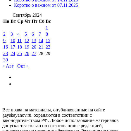
Коротко о важном от 07.11.2025
Сентябрь 2024
Пн
Вт
Ср
Чт
Пт
Сб
Вс
1
2
3
4
5
6
7
8
9
10
11
12
13
14
15
16
17
18
19
20
21
22
23
24
25
26
27
28
29
30
« Авг
Окт »
GAYSKAYANOV.RU
Все права на материалы, опубликованные на сайте
gayskayanov.ru, охраняются в соответствии с
законодательством РФ. Любое использование материалов
допускается только по согласованию с редакцией,
гиперссылка на источник обязательна. Редакция не несет