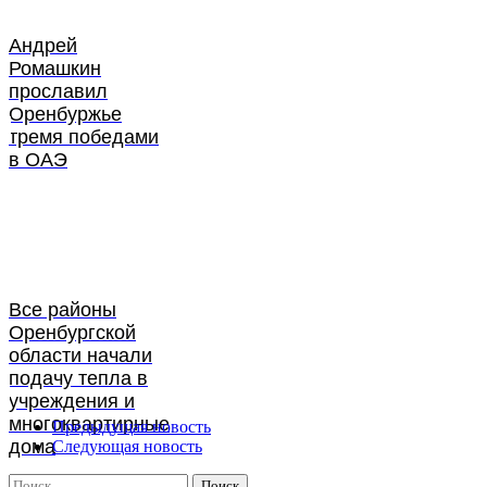
Андрей
Ромашкин
прославил
Оренбуржье
тремя победами
в ОАЭ
Все районы
Оренбургской
области начали
подачу тепла в
учреждения и
многоквартирные
Предыдущая новость
дома
Следующая новость
Найти: