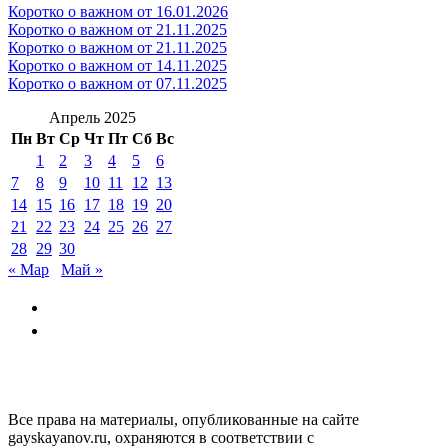
Коротко о важном от 16.01.2026
Коротко о важном от 21.11.2025
Коротко о важном от 21.11.2025
Коротко о важном от 14.11.2025
Коротко о важном от 07.11.2025
Апрель 2025
Пн
Вт
Ср
Чт
Пт
Сб
Вс
1
2
3
4
5
6
7
8
9
10
11
12
13
14
15
16
17
18
19
20
21
22
23
24
25
26
27
28
29
30
« Мар
Май »
GAYSKAYANOV.RU
Все права на материалы, опубликованные на сайте
gayskayanov.ru, охраняются в соответствии с