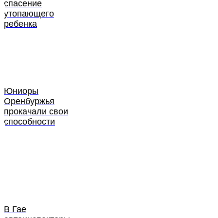
спасение
утопающего
ребенка
Юниоры
Оренбуржья
прокачали свои
способности
В Гае