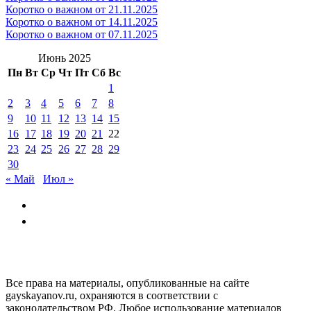
Коротко о важном от 21.11.2025
Коротко о важном от 14.11.2025
Коротко о важном от 07.11.2025
Июнь 2025
Пн
Вт
Ср
Чт
Пт
Сб
Вс
1
2
3
4
5
6
7
8
9
10
11
12
13
14
15
16
17
18
19
20
21
22
23
24
25
26
27
28
29
30
« Май
Июл »
GAYSKAYANOV.RU
Все права на материалы, опубликованные на сайте
gayskayanov.ru, охраняются в соответствии с
законодательством РФ. Любое использование материалов