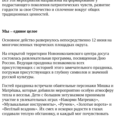
Все эти мероприятия направлены на формирование у
подрастающего поколения патриотических чувств, развитие
гордости за свое Отечество и сплочение вокруг общих
традиционных ценностей.
Мы – единое целое
Основное действо развернулось непосредственно 12 июня на
многочисленных творческих площадках округа.
На открытой территории Новониколаевского центра досуга
состоялась развлекательная программа, посвященная Дню
России. Ведущая праздника познакомила всех
присутствующих с историей этого замечательного праздника,
погружая присутствующих в глубину символов и значений
русской культуры.
Гостей праздника встречали обаятельные персонажи Мишка и
Матрёшка, которые добавили мероприятию особую атмосферу
тепла и веселья. Дети с большим энтузиазмом принимали
участие в увлекательных играх «Накорми Матрешку»,
«Музыкальные инструменты», «Ручеек», «Золотые ворота» и
«Весёлый всадник». Их смех и искорки радости в глазах
создавали теплую обстановку, и каждый мог почувствовать