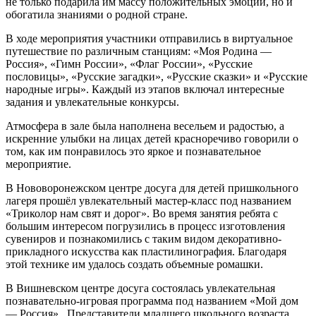
не только подарила им массу положительных эмоций, но и
обогатила знаниями о родной стране.
В ходе мероприятия участники отправились в виртуальное
путешествие по различным станциям: «Моя Родина —
Россия», «Гимн России», «Флаг России», «Русские
пословицы», «Русские загадки», «Русские сказки» и «Русские
народные игры». Каждый из этапов включал интересные
задания и увлекательные конкурсы.
Атмосфера в зале была наполнена весельем и радостью, а
искренние улыбки на лицах детей красноречиво говорили о
том, как им понравилось это яркое и познавательное
мероприятие.
В Нововоронежском центре досуга для детей пришкольного
лагеря прошёл увлекательный мастер-класс под названием
«Триколор нам свят и дорог». Во время занятия ребята с
большим интересом погрузились в процесс изготовления
сувениров и познакомились с таким видом декоративно-
прикладного искусства как пластилинография. Благодаря
этой технике им удалось создать объемные ромашки.
В Вишневском центре досуга состоялась увлекательная
познавательно-игровая программа под названием «Мой дом
— Россия». Представители младшего школьного возраста