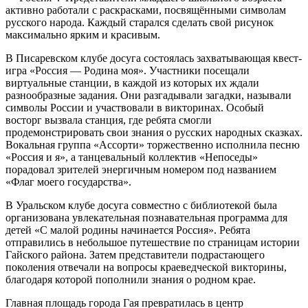
активно работали с раскрасками, посвящёнными символам
русского народа. Каждый старался сделать свой рисунок
максимально ярким и красивым.
В Писаревском клубе досуга состоялась захватывающая квест-
игра «Россия — Родина моя». Участники посещали
виртуальные станции, в каждой из которых их ждали
разнообразные задания. Они разгадывали загадки, называли
символы России и участвовали в викторинах. Особый
восторг вызвала станция, где ребята смогли
продемонстрировать свои знания о русских народных сказках.
Вокальная группа «Ассорти» торжественно исполнила песню
«Россия и я», а танцевальный коллектив «Непоседы»
порадовал зрителей энергичным номером под названием
«Флаг моего государства».
В Уральском клубе досуга совместно с библиотекой была
организована увлекательная познавательная программа для
детей «С малой родины начинается Россия». Ребята
отправились в небольшое путешествие по страницам истории
Гайского района. Затем представители подрастающего
поколения отвечали на вопросы краеведческой викторины,
благодаря которой пополнили знания о родном крае.
Главная площадь города Гая превратилась в центр