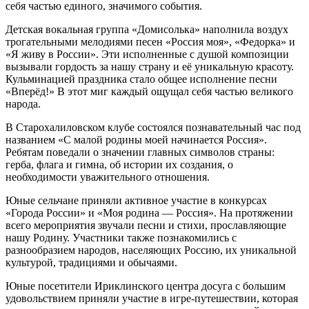
себя частью единого, значимого события.
Детская вокальная группа «Домисолька» наполнила воздух
трогательными мелодиями песен «Россия моя», «Федорка» и
«Я живу в России». Эти исполненные с душой композиции
вызывали гордость за нашу страну и её уникальную красоту.
Кульминацией праздника стало общее исполнение песни
«Вперёд!» В этот миг каждый ощущал себя частью великого
народа.
В Старохалиловском клубе состоялся познавательный час под
названием «С малой родины моей начинается Россия».
Ребятам поведали о значении главных символов страны:
герба, флага и гимна, об истории их создания, о
необходимости уважительного отношения.
Юные сельчане приняли активное участие в конкурсах
«Города России» и «Моя родина — Россия». На протяжении
всего мероприятия звучали песни и стихи, прославляющие
нашу Родину. Участники также познакомились с
разнообразием народов, населяющих Россию, их уникальной
культурой, традициями и обычаями.
Юные посетители Ириклинского центра досуга с большим
удовольствием приняли участие в игре-путешествии, которая