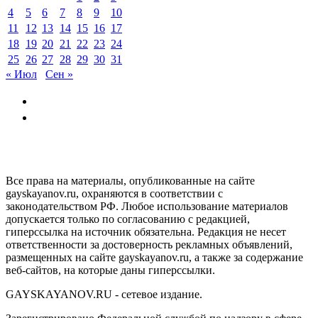
4
5
6
7
8
9
10
11
12
13
14
15
16
17
18
19
20
21
22
23
24
25
26
27
28
29
30
31
« Июл
Сен »
GAYSKAYANOV.RU
Все права на материалы, опубликованные на сайте
gayskayanov.ru, охраняются в соответствии с
законодательством РФ. Любое использование материалов
допускается только по согласованию с редакцией,
гиперссылка на источник обязательна. Редакция не несет
ответственности за достоверность рекламных объявлений,
размещенных на сайте gayskayanov.ru, а также за содержание
веб-сайтов, на которые даны гиперссылки.
GAYSKAYANOV.RU - сетевое издание.