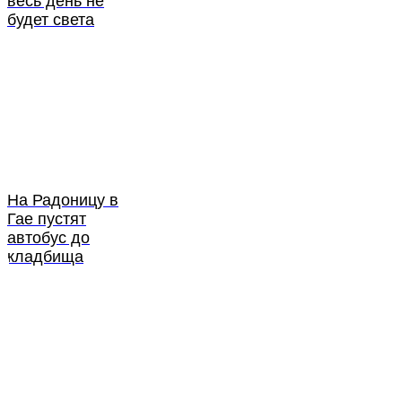
весь день не
будет света
На Радоницу в
Гае пустят
автобус до
кладбища