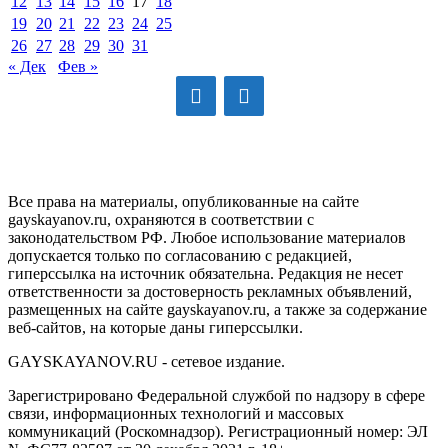
12
13
14
15
16
17
18
19
20
21
22
23
24
25
26
27
28
29
30
31
« Дек
Фев »
GAYSKAYANOV.RU
Все права на материалы, опубликованные на сайте
gayskayanov.ru, охраняются в соответствии с
законодательством РФ. Любое использование материалов
допускается только по согласованию с редакцией,
гиперссылка на источник обязательна. Редакция не несет
ответственности за достоверность рекламных объявлений,
размещенных на сайте gayskayanov.ru, а также за содержание
веб-сайтов, на которые даны гиперссылки.
GAYSKAYANOV.RU - сетевое издание.
Зарегистрировано Федеральной службой по надзору в сфере
связи, информационных технологий и массовых
коммуникаций (Роскомнадзор). Регистрационный номер: ЭЛ