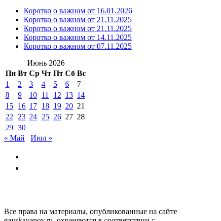
Коротко о важном от 16.01.2026
Коротко о важном от 21.11.2025
Коротко о важном от 21.11.2025
Коротко о важном от 14.11.2025
Коротко о важном от 07.11.2025
Июнь 2026
Пн
Вт
Ср
Чт
Пт
Сб
Вс
1
2
3
4
5
6
7
8
9
10
11
12
13
14
15
16
17
18
19
20
21
22
23
24
25
26
27
28
29
30
« Май
Июл »
GAYSKAYANOV.RU
Все права на материалы, опубликованные на сайте
gayskayanov.ru, охраняются в соответствии с