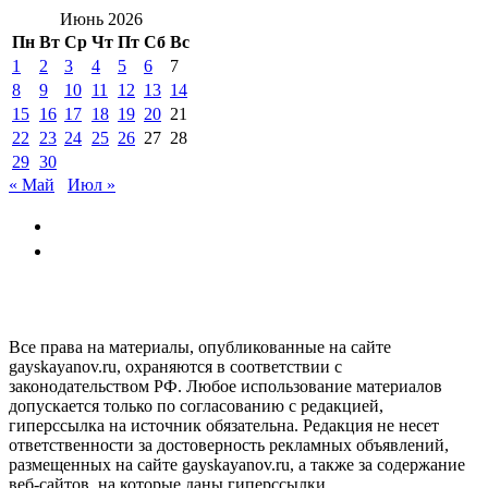
Июнь 2026
Пн
Вт
Ср
Чт
Пт
Сб
Вс
1
2
3
4
5
6
7
8
9
10
11
12
13
14
15
16
17
18
19
20
21
22
23
24
25
26
27
28
29
30
« Май
Июл »
GAYSKAYANOV.RU
Все права на материалы, опубликованные на сайте
gayskayanov.ru, охраняются в соответствии с
законодательством РФ. Любое использование материалов
допускается только по согласованию с редакцией,
гиперссылка на источник обязательна. Редакция не несет
ответственности за достоверность рекламных объявлений,
размещенных на сайте gayskayanov.ru, а также за содержание
веб-сайтов, на которые даны гиперссылки.