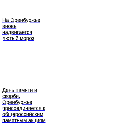
На Оренбуржье
вновь
надвигается
лютый мороз
День памяти и
скорби.
Оренбуржье
присоединяется к
общероссийским
памятным акциям