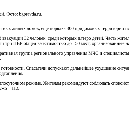
. Фото: bgpravda.ru.
стных жилых домов, ещё порядка 300 придомовых территорий по
вакуации 32 человек, среди которых пятеро детей. Часть жител
ли три ПВР общей вместимостью до 150 мест, организованные н
перативная группа регионального управления МЧС и специалист
.
отовности. Спасатели допускают дальнейшее ухудшение ситуац
одтопления.
углосуточном режиме. Жителям рекомендуют соблюдать спокойст
жб – 112.