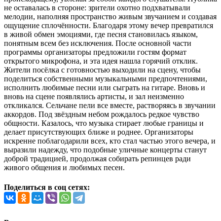
не оставалась в стороне: зрители охотно подхватывали
мелодии, наполняя пространство живым звучанием и создавая
ощущение сплочённости. Благодаря этому вечер превратился
в живой обмен эмоциями, где песня становилась языком,
понятным всем без исключения. После основной части
программы организаторы предложили гостям формат
открытого микрофона, и эта идея нашла горячий отклик.
Жители посёлка с готовностью выходили на сцену, чтобы
поделиться собственными музыкальными предпочтениями,
исполнить любимые песни или сыграть на гитаре. Вновь и
вновь на сцене появлялись артисты, и зал неизменно
откликался. Сельчане пели все вместе, растворяясь в звучании
аккордов. Под звёздным небом рождалось редкое чувство
общности. Казалось, что музыка стирает любые границы и
делает присутствующих ближе и роднее. Организаторы
искренне поблагодарили всех, кто стал частью этого вечера, и
выразили надежду, что подобные уличные концерты станут
доброй традицией, продолжая собирать репинцев ради
живого общения и любимых песен.
Поделиться в соц сетях: