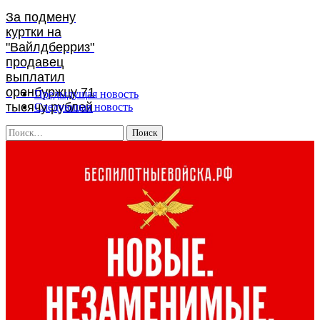
За подмену
куртки на
"Вайлдберриз"
продавец
выплатил
оренбуржцу 71
Предыдущая новость
тысячу рублей
Следующая новость
Найти: