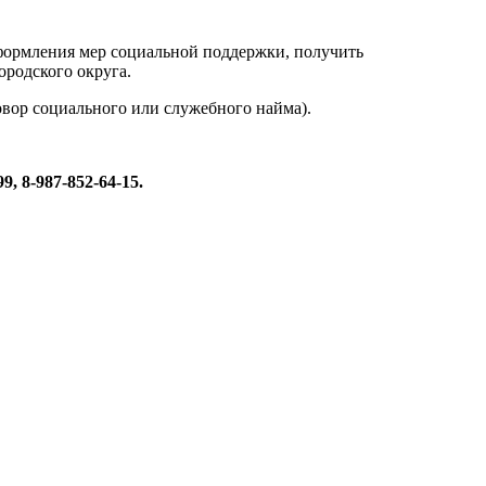
формления мер социальной поддержки, получить
ородского округа.
овор социального или служебного найма).
, 8-987-852-64-15.