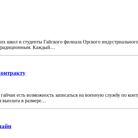
йских школ и студенты Гайского филиала Орского индустриально
о традиционным. Каждый…
контракту
гайчан есть возможность записаться на военную службу по кон
ая выплата в размере…
лайн