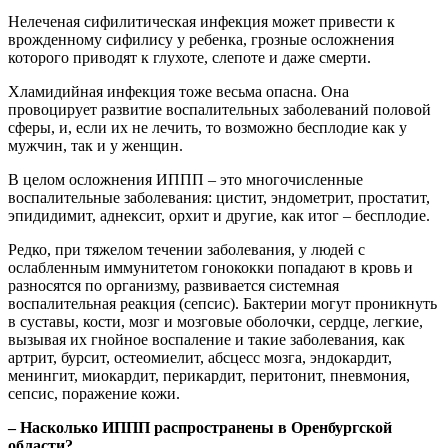
Нелеченая сифилитическая инфекция может привести к
врожденному сифилису у ребенка, грозные осложнения
которого приводят к глухоте, слепоте и даже смерти.
Хламидийная инфекция тоже весьма опасна. Она
провоцирует развитие воспалительных заболеваний половой
сферы, и, если их не лечить, то возможно бесплодие как у
мужчин, так и у женщин.
В целом осложнения ИППП – это многочисленные
воспалительные заболевания: цистит, эндометрит, простатит,
эпидидимит, аднексит, орхит и другие, как итог – бесплодие.
Редко, при тяжелом течении заболевания, у людей с
ослабленным иммунитетом гонококки попадают в кровь и
разносятся по организму, развивается системная
воспалительная реакция (сепсис). Бактерии могут проникнуть
в суставы, кости, мозг и мозговые оболочки, сердце, легкие,
вызывая их гнойное воспаление и такие заболевания, как
артрит, бурсит, остеомиелит, абсцесс мозга, эндокардит,
менингит, миокардит, перикардит, перитонит, пневмония,
сепсис, поражение кожи.
– Насколько ИППП распространены в Оренбургской
области?