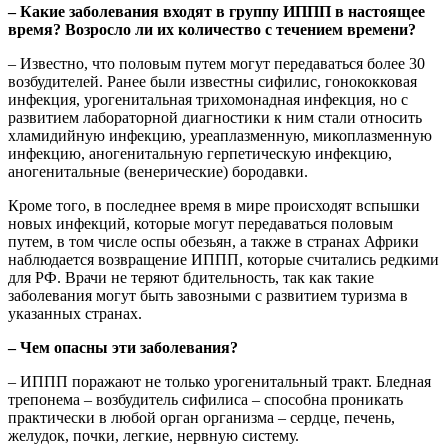
– Какие заболевания входят в группу ИППП в настоящее
время? Возросло ли их количество с течением времени?
– Известно, что половым путем могут передаваться более 30
возбудителей. Ранее были известны сифилис, гонококковая
инфекция, урогенитальная трихомонадная инфекция, но с
развитием лабораторной диагностики к ним стали относить
хламидийную инфекцию, уреаплазменную, микоплазменную
инфекцию, аногенитальную герпетическую инфекцию,
аногенитальные (венерические) бородавки.
Кроме того, в последнее время в мире происходят вспышки
новых инфекций, которые могут передаваться половым
путем, в том числе оспы обезьян, а также в странах Африки
наблюдается возвращение ИППП, которые считались редкими
для РФ. Врачи не теряют бдительность, так как такие
заболевания могут быть завозными с развитием туризма в
указанных странах.
– Чем опасны эти заболевания?
– ИППП поражают не только урогенитальный тракт. Бледная
трепонема – возбудитель сифилиса – способна проникать
практически в любой орган организма – сердце, печень,
желудок, почки, легкие, нервную систему.