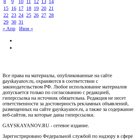
8
9
10
11
12
13
14
15
16
17
18
19
20
21
22
23
24
25
26
27
28
29
30
31
« Апр
Июн »
GAYSKAYANOV.RU
Все права на материалы, опубликованные на сайте
gayskayanov.ru, охраняются в соответствии с
законодательством РФ. Любое использование материалов
допускается только по согласованию с редакцией,
гиперссылка на источник обязательна. Редакция не несет
ответственности за достоверность рекламных объявлений,
размещенных на сайте gayskayanov.ru, а также за содержание
веб-сайтов, на которые даны гиперссылки.
GAYSKAYANOV.RU - сетевое издание.
Зарегистрировано Федеральной службой по надзору в сфере