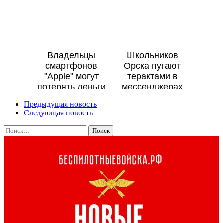
Владельцы
Школьников
смартфонов
Орска пугают
"Apple" могут
терактами в
потерять деньги
мессенджерах
через фейковое
Предыдущая новость
приложение
Следующая новость
Сбера
Найти: