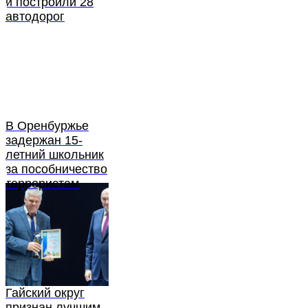
и построили 28
автодорог
В Оренбуржье
задержан 15-
летний школьник
за пособничество
террористам
Гайский округ
признан лучшим