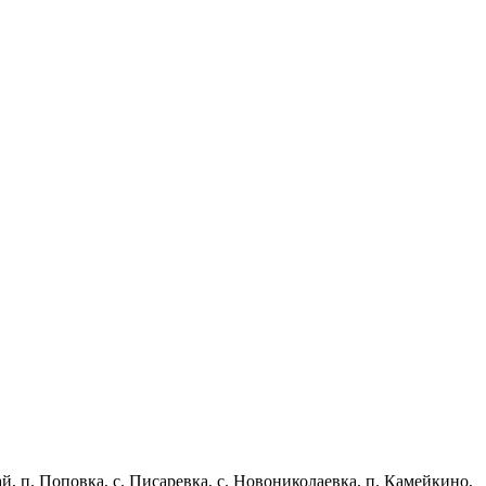
й, п. Поповка, с. Писаревка, с. Новониколаевка, п. Камейкино,