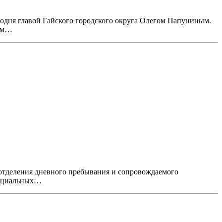
годня главой Гайского городского округа Олегом Папуниным.
пом…
ы отделения дневного пребывания и сопровождаемого
социальных…