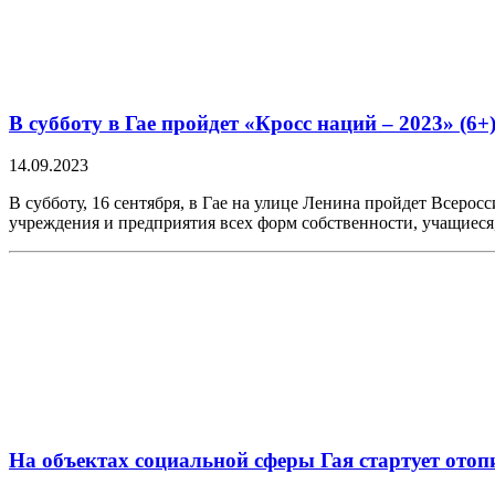
В субботу в Гае пройдет «Кросс наций – 2023» (6+
14.09.2023
В субботу, 16 сентября, в Гае на улице Ленина пройдет Всеро
учреждения и предприятия всех форм собственности, учащиес
На объектах социальной сферы Гая стартует отоп