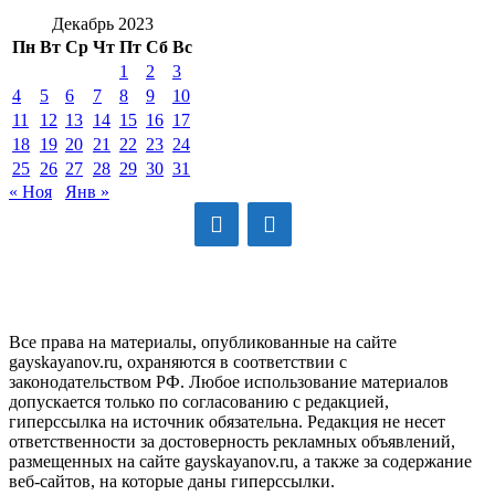
Декабрь 2023
Пн
Вт
Ср
Чт
Пт
Сб
Вс
1
2
3
4
5
6
7
8
9
10
11
12
13
14
15
16
17
18
19
20
21
22
23
24
25
26
27
28
29
30
31
« Ноя
Янв »
GAYSKAYANOV.RU
Все права на материалы, опубликованные на сайте
gayskayanov.ru, охраняются в соответствии с
законодательством РФ. Любое использование материалов
допускается только по согласованию с редакцией,
гиперссылка на источник обязательна. Редакция не несет
ответственности за достоверность рекламных объявлений,
размещенных на сайте gayskayanov.ru, а также за содержание
веб-сайтов, на которые даны гиперссылки.