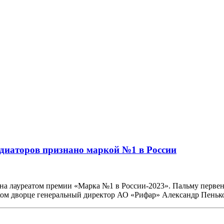
адиаторов признано маркой №1 в России
на лауреатом премии «Марка №1 в России-2023». Пальму первенс
ком дворце генеральный директор АО «Рифар» Александр Пеньк