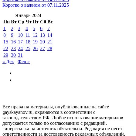
Коротко о важном от 07.11.2025
Январь 2024
Пн
Вт
Ср
Чт
Пт
Сб
Вс
1
2
3
4
5
6
7
8
9
10
11
12
13
14
15
16
17
18
19
20
21
22
23
24
25
26
27
28
29
30
31
« Дек
Фев »
GAYSKAYANOV.RU
Все права на материалы, опубликованные на сайте
gayskayanov.ru, охраняются в соответствии с
законодательством РФ. Любое использование материалов
допускается только по согласованию с редакцией,
гиперссылка на источник обязательна. Редакция не несет
ответственности за достоверность рекламных объявлений,