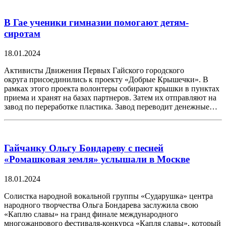
В Гае ученики гимназии помогают детям-
сиротам
18.01.2024
Активисты Движения Первых Гайского городского
округа присоединились к проекту «Добрые Крышечки». В
рамках этого проекта волонтеры собирают крышки в пунктах
приема и хранят на базах партнеров. Затем их отправляют на
завод по переработке пластика. Завод переводит денежные…
Гайчанку Ольгу Бондареву с песней
«Ромашковая земля» услышали в Москве
18.01.2024
Солистка народной вокальной группы «Сударушка» центра
народного творчества Ольга Бондарева заслужила свою
«Каплю славы» на гранд финале международного
многожанрового фестиваля-конкурса «Капля славы», который