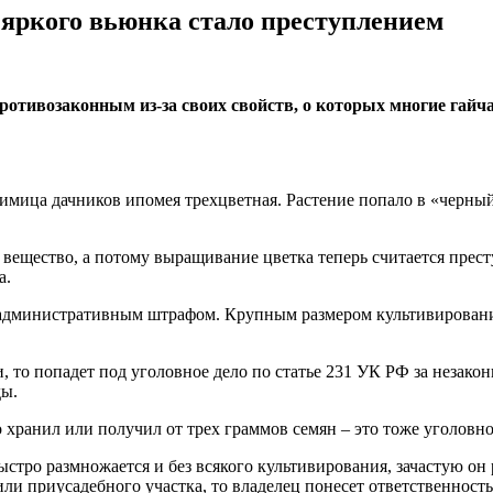
яркого вьюнка стало преступлением
отивозаконным из-за своих свойств, о которых многие гайча
мица дачников ипомея трехцветная. Растение попало в «черный
вещество, а потому выращивание цветка теперь считается прес
а.
я административным штрафом. Крупным размером культивирования
и, то попадет под уголовное дело по статье 231 УК РФ за незак
ды.
 хранил или получил от трех граммов семян – это тоже уголовно
тро размножается и без всякого культивирования, зачастую он р
или приусадебного участка, то владелец понесет ответственност