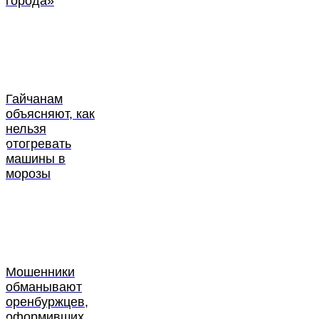
города»
Гайчанам
объясняют, как
нельзя
отогревать
машины в
морозы
Мошенники
обманывают
оренбуржцев,
оформивших