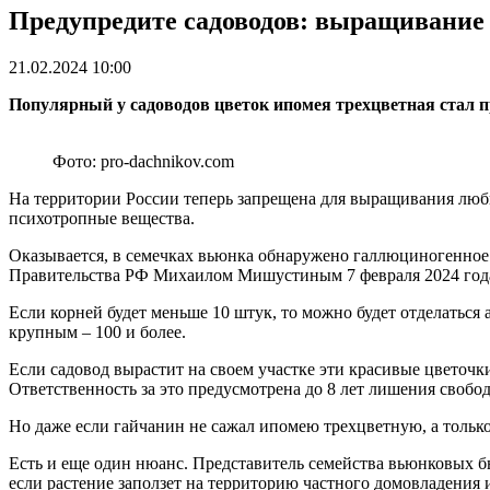
Предупредите садоводов: выращивание 
21.02.2024 10:00
Популярный у садоводов цветок ипомея трехцветная стал пр
Фото: pro-dachnikov.com
На территории России теперь запрещена для выращивания люби
психотропные вещества.
Оказывается, в семечках вьюнка обнаружено галлюциногенное 
Правительства РФ Михаилом Мишустиным 7 февраля 2024 год
Если корней будет меньше 10 штук, то можно будет отделатьс
крупным – 100 и более.
Если садовод вырастит на своем участке эти красивые цветочк
Ответственность за это предусмотрена до 8 лет лишения свобо
Но даже если гайчанин не сажал ипомею трехцветную, а только
Есть и еще один нюанс. Представитель семейства вьюнковых быс
если растение заползет на территорию частного домовладения 