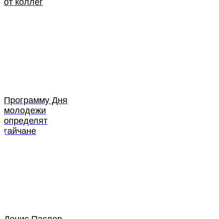
от коллег
Программу Дня
молодежи
определят
гайчане