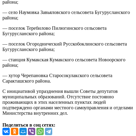
района;
— село Наумовка Завьяловского сельсовета Бугурусланского
района;
— поселок Теребилово Пилюгинского сельсовета
Бугурусланского района;
— поселок Огороднический Русскобоклинского сельсовета
Бугурусланского района;
— станция Кумакская Кумакского сельсовета Новоорского
района;
— хутор Черепановка Старосокулакского сельсовета
Саракташского района.
С инициативой упразднения вышли Советы депутатов
муниципальных образований. Отсутствие постоянно
проживающих в этих населенных пунктах людей
подтверждено органами местного самоуправления и отделами
Министерства внутренних дел.
Поделиться в соц сетях: