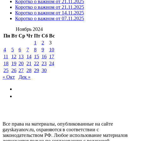
Коротко о важном от 21.11.2025
Коротко о важном от 21.11.2025
Коротко о важном от 14.11.2025
Коротко о важном от 07.11.2025
Ноябрь 2024
Пн
Вт
Ср
Чт
Пт
Сб
Вс
1
2
3
4
5
6
7
8
9
10
11
12
13
14
15
16
17
18
19
20
21
22
23
24
25
26
27
28
29
30
« Окт
Дек »
GAYSKAYANOV.RU
Все права на материалы, опубликованные на сайте
gayskayanov.ru, охраняются в соответствии с
законодательством РФ. Любое использование материалов
допускается только по согласованию с редакцией,