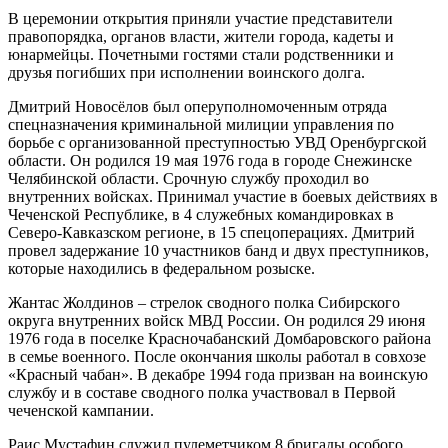
В церемонии открытия приняли участие представители
правопорядка, органов власти, жители города, кадеты и
юнармейцы. Почетными гостями стали родственники и
друзья погибших при исполнении воинского долга.
Дмитрий Новосёлов был оперуполномоченным отряда
спецназначения криминальной милиции управления по
борьбе с организованной преступностью УВД Оренбургской
области. Он родился 19 мая 1976 года в городе Снежинске
Челябинской области. Срочную службу проходил во
внутренних войсках. Принимал участие в боевых действиях в
Чеченской Республике, в 4 служебных командировках в
Северо-Кавказском регионе, в 15 спецоперациях. Дмитрий
провел задержание 10 участников банд и двух преступников,
которые находились в федеральном розыске.
Жантас Жолдинов – стрелок сводного полка Сибирского
округа внутренних войск МВД России. Он родился 29 июня
1976 года в поселке Красночабанский Домбаровского района
в семье военного. После окончания школы работал в совхозе
«Красный чабан». В декабре 1994 года призван на воинскую
службу и в составе сводного полка участвовал в Первой
чеченской кампании.
Раис Мустафин служил пулеметчиком 8 бригады особого