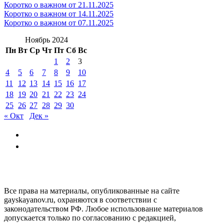
Коротко о важном от 21.11.2025
Коротко о важном от 14.11.2025
Коротко о важном от 07.11.2025
Ноябрь 2024
Пн
Вт
Ср
Чт
Пт
Сб
Вс
1
2
3
4
5
6
7
8
9
10
11
12
13
14
15
16
17
18
19
20
21
22
23
24
25
26
27
28
29
30
« Окт
Дек »
GAYSKAYANOV.RU
Все права на материалы, опубликованные на сайте
gayskayanov.ru, охраняются в соответствии с
законодательством РФ. Любое использование материалов
допускается только по согласованию с редакцией,