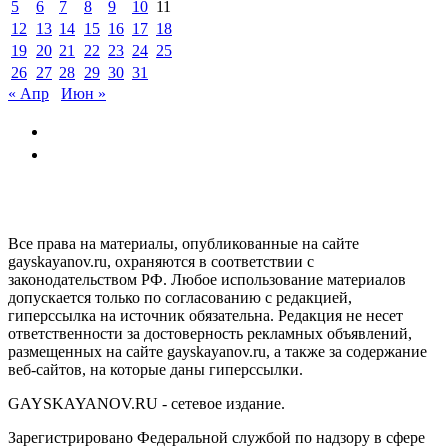
5
6
7
8
9
10
11
12
13
14
15
16
17
18
19
20
21
22
23
24
25
26
27
28
29
30
31
« Апр
Июн »
GAYSKAYANOV.RU
Все права на материалы, опубликованные на сайте
gayskayanov.ru, охраняются в соответствии с
законодательством РФ. Любое использование материалов
допускается только по согласованию с редакцией,
гиперссылка на источник обязательна. Редакция не несет
ответственности за достоверность рекламных объявлений,
размещенных на сайте gayskayanov.ru, а также за содержание
веб-сайтов, на которые даны гиперссылки.
GAYSKAYANOV.RU - сетевое издание.
Зарегистрировано Федеральной службой по надзору в сфере