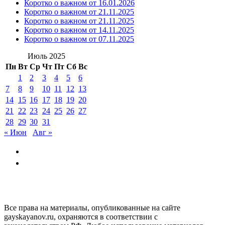
Коротко о важном от 16.01.2026
Коротко о важном от 21.11.2025
Коротко о важном от 21.11.2025
Коротко о важном от 14.11.2025
Коротко о важном от 07.11.2025
Июль 2025
Пн
Вт
Ср
Чт
Пт
Сб
Вс
1
2
3
4
5
6
7
8
9
10
11
12
13
14
15
16
17
18
19
20
21
22
23
24
25
26
27
28
29
30
31
« Июн
Авг »
GAYSKAYANOV.RU
Все права на материалы, опубликованные на сайте
gayskayanov.ru, охраняются в соответствии с