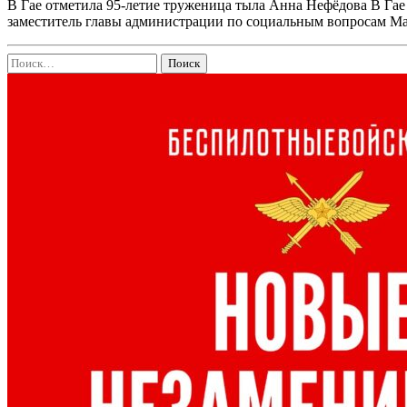
В Гае отметила 95-летие труженица тыла Анна Нефёдова В Гае
заместитель главы администрации по социальным вопросам 
Найти: