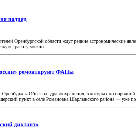
ия подряд
телей Оренбургской области ждут редкие астрономические явле
е такую красоту можно…
России» ремонтируют ФАПы
х Оренбуржья Объекты здравоохранения, в которых по народной
ушерский пункт в селе Романовка Шарлыкского района — уже 
нский диктант»