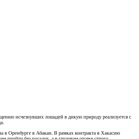
ащению исчезнувших лошадей в дикую природу реализуется с
а.
а в Оренбурге в Абакан. В рамках контракта в Хакасию
н пройти без посадок, а в грузовом отсеке строго