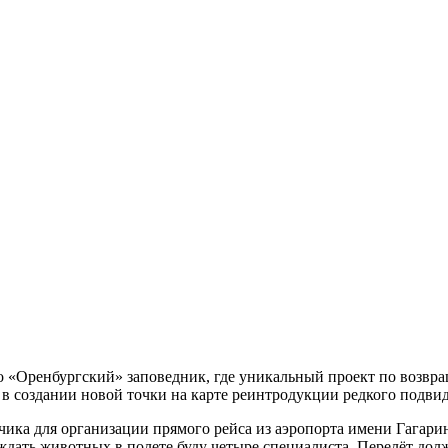
о «Оренбургский» заповедник, где уникальный проект по возвр
 в создании новой точки на карте реинтродукции редкого подвид
ка для организации прямого рейса из аэропорта имени Гагарин
ать животных в полете буду четыре специалиста. Перелёт долже