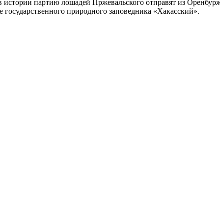
 истории партию лошадей Пржевальского отправят из Оренбурж
зе государственного природного заповедника «Хакасский».