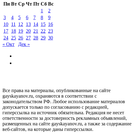
Пн
Вт
Ср
Чт
Пт
Сб
Вс
1
2
3
4
5
6
7
8
9
10
11
12
13
14
15
16
17
18
19
20
21
22
23
24
25
26
27
28
29
30
« Окт
Дек »
GAYSKAYANOV.RU
Все права на материалы, опубликованные на сайте
gayskayanov.ru, охраняются в соответствии с
законодательством РФ. Любое использование материалов
допускается только по согласованию с редакцией,
гиперссылка на источник обязательна. Редакция не несет
ответственности за достоверность рекламных объявлений,
размещенных на сайте gayskayanov.ru, а также за содержание
веб-сайтов, на которые даны гиперссылки.