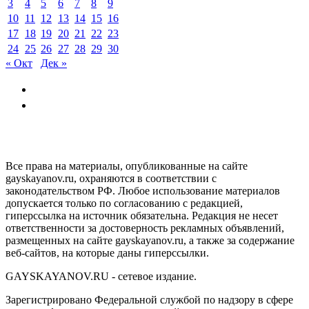
3
4
5
6
7
8
9
10
11
12
13
14
15
16
17
18
19
20
21
22
23
24
25
26
27
28
29
30
« Окт
Дек »
GAYSKAYANOV.RU
Все права на материалы, опубликованные на сайте
gayskayanov.ru, охраняются в соответствии с
законодательством РФ. Любое использование материалов
допускается только по согласованию с редакцией,
гиперссылка на источник обязательна. Редакция не несет
ответственности за достоверность рекламных объявлений,
размещенных на сайте gayskayanov.ru, а также за содержание
веб-сайтов, на которые даны гиперссылки.
GAYSKAYANOV.RU - сетевое издание.
Зарегистрировано Федеральной службой по надзору в сфере