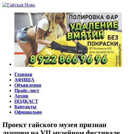
Главная
АФИША
Объявления
Прайс-лист
Архив
ПОДКАСТ
Контакты
Официально
Проект гайского музея признан
лучшим на VII музейном фестивале