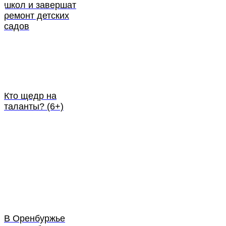
школ и завершат
ремонт детских
садов
Кто щедр на
таланты? (6+)
В Оренбуржье