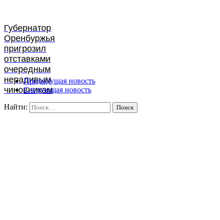
Губернатор
Оренбуржья
пригрозил
отставками
очередным
нерадивым
Предыдущая новость
чиновникам
Следующая новость
Найти: