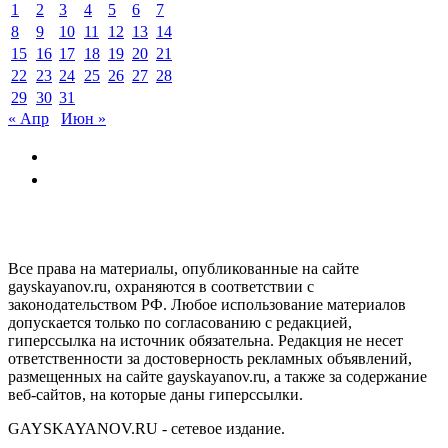
1
2
3
4
5
6
7
8
9
10
11
12
13
14
15
16
17
18
19
20
21
22
23
24
25
26
27
28
29
30
31
« Апр
Июн »
GAYSKAYANOV.RU
Все права на материалы, опубликованные на сайте
gayskayanov.ru, охраняются в соответствии с
законодательством РФ. Любое использование материалов
допускается только по согласованию с редакцией,
гиперссылка на источник обязательна. Редакция не несет
ответственности за достоверность рекламных объявлений,
размещенных на сайте gayskayanov.ru, а также за содержание
веб-сайтов, на которые даны гиперссылки.
GAYSKAYANOV.RU - сетевое издание.