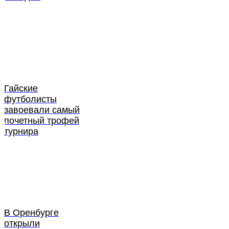
Гайские
футболисты
завоевали самый
почетный трофей
турнира
В Оренбурге
открыли