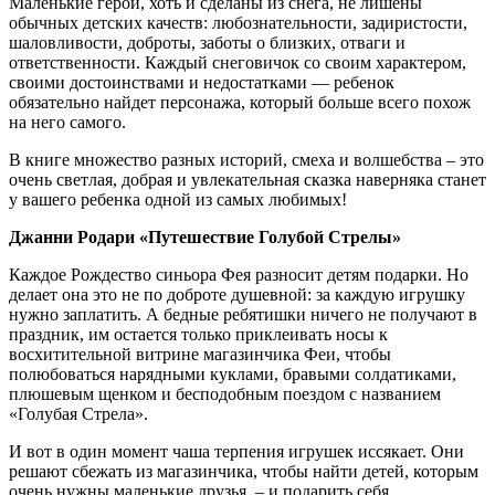
Маленькие герои, хоть и сделаны из снега, не лишены
обычных детских качеств: любознательности, задиристости,
шаловливости, доброты, заботы о близких, отваги и
ответственности. Каждый снеговичок со своим характером,
своими достоинствами и недостатками — ребенок
обязательно найдет персонажа, который больше всего похож
на него самого.
В книге множество разных историй, смеха и волшебства – это
очень светлая, добрая и увлекательная сказка наверняка станет
у вашего ребенка одной из самых любимых!
Джанни Родари «Путешествие Голубой Стрелы»
Каждое Рождество синьора Фея разносит детям подарки. Но
делает она это не по доброте душевной: за каждую игрушку
нужно заплатить. А бедные ребятишки ничего не получают в
праздник, им остается только приклеивать носы к
восхитительной витрине магазинчика Феи, чтобы
полюбоваться нарядными куклами, бравыми солдатиками,
плюшевым щенком и бесподобным поездом с названием
«Голубая Стрела».
И вот в один момент чаша терпения игрушек иссякает. Они
решают сбежать из магазинчика, чтобы найти детей, которым
очень нужны маленькие друзья, – и подарить себя.