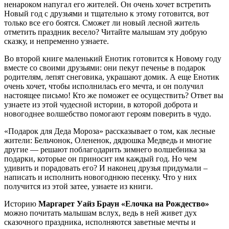
ненароком напугал его жителей. Он очень хочет встретить
Новый год с друзьями и тщательно к этому готовится, вот
только все его боятся. Сможет ли новый лесной житель
отметить праздник весело? Читайте малышам эту добрую
сказку, и непременно узнаете.
Во второй книге маленький Енотик готовится к Новому году
вместе со своими друзьями: они пекут печенье в подарок
родителям, лепят снеговика, украшают домик. А еще Енотик
очень хочет, чтобы исполнилась его мечта, и он получил
настоящее письмо! Кто же поможет ее осуществить? Ответ вы
узнаете из этой чудесной истории, в которой доброта и
новогоднее волшебство помогают героям поверить в чудо.
«Подарок для Деда Мороза» рассказывает о том, как лесные
жители: Бельчонок, Олененок, дядюшка Медведь и многие
другие — решают поблагодарить зимнего волшебника за
подарки, которые он приносит им каждый год. Но чем
удивить и порадовать его? И наконец друзья придумали –
написать и исполнить новогоднюю песенку. Что у них
получится из этой затее, узнаете из книги.
Историю
Маргарет Уайз Браун «Елочка на Рождество»
можно почитать малышам вслух, ведь в ней живет дух
сказочного праздника, исполняются заветные мечты и