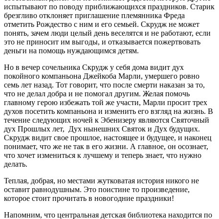
испытывают по поводу приближающихся праздников. Старик
брезгливо отклоняет приглашение племянника Фреда
отметить Рождество с ним и его семьей. Скрудж не может
понять, зачем люди целый день веселятся и не работают, если
это не приносит им выгоды, и отказывается пожертвовать
деньги на помощь нуждающимся детям.
Но в вечер сочельника Скрудж у себя дома видит дух
покойного компаньона Джейкоба Марли, умершего ровно
семь лет назад. Тот говорит, что после смерти наказан за то,
что не делал добра и не помогал другим. Желая помочь
главному герою избежать той же участи, Марли просит трех
духов посетить компаньона и изменить его взгляд на жизнь. В
течение следующих ночей к Эбенизеру являются Святочный
дух Прошлых лет, Дух нынешних Святок и Дух будущих.
Скрудж видит свое прошлое, настоящее и будущее, и наконец
понимает, что же не так в его жизни. А главное, он осознает,
что хочет измениться к лучшему и теперь знает, что нужно
делать.
Теплая, добрая, но местами жутковатая история никого не
оставит равнодушным. Это поистине то произведение,
которое стоит прочитать в новогодние праздники!
Напомним, что центральная детская библиотека находится по