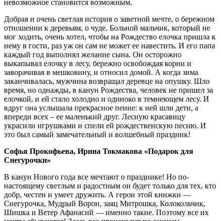
невозможное становится возможным.
Добрая и очень светлая история о заветной мечте, о бережном
отношении к деревьям, о чуде. Больной мальчик, который не
мог ходить, очень хотел, чтобы на Рождество елочка пришла к
нему в гости, раз уж он сам не может ее навестить. И его папа
каждый год выполнял желание сына. Он осторожно
выкапывал елочку в лесу, бережно освобождая корни и
заворачивая в мешковину, и относил домой. А когда зима
заканчивалась, мужчина возвращал деревце на опушку. Шло
время, но однажды, в канун Рождества, человек не пришел за
елочкой, и ей стало холодно и одиноко в темнеющем лесу. И
вдруг она услышала прекрасное пение: к ней шли дети, а
впереди всех – ее маленький друг. Лесную красавицу
украсили игрушками и спели ей рождественскую песню. И
это был самый замечательный и волшебный праздник!
Софья Прокофьева, Ирина Токмакова «Подарок для
Снегурочки»
В канун Нового года все мечтают о празднике! Но по-
настоящему светлым и радостным он будет только для тех, кто
добр, честен и умеет дружить. А герои этой книжки —
Снегурочка, Мудрый Ворон, заяц Митрошка, Колокольчик,
Шишка и Ветер Афанасий — именно такие. Поэтому все их