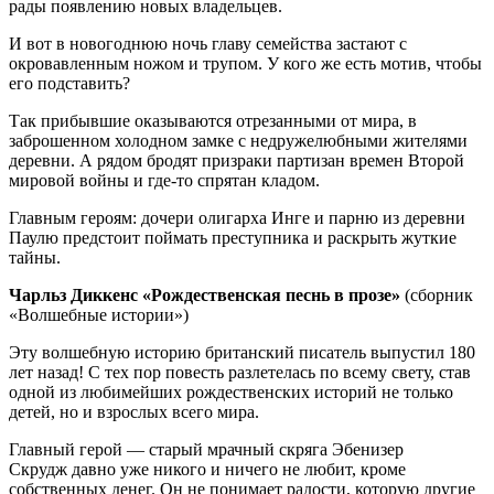
рады появлению новых владельцев.
И вот в новогоднюю ночь главу семейства застают с
окровавленным ножом и трупом. У кого же есть мотив, чтобы
его подставить?
Так прибывшие оказываются отрезанными от мира, в
заброшенном холодном замке с недружелюбными жителями
деревни. А рядом бродят призраки партизан времен Второй
мировой войны и где-то спрятан кладом.
Главным героям: дочери олигарха Инге и парню из деревни
Паулю предстоит поймать преступника и раскрыть жуткие
тайны.
Чарльз Диккенс «Рождественская песнь в прозе»
(сборник
«Волшебные истории»)
Эту волшебную историю британский писатель выпустил 180
лет назад! С тех пор повесть разлетелась по всему свету, став
одной из любимейших рождественских историй не только
детей, но и взрослых всего мира.
Главный герой — старый мрачный скряга Эбенизер
Скрудж давно уже никого и ничего не любит, кроме
собственных денег. Он не понимает радости, которую другие