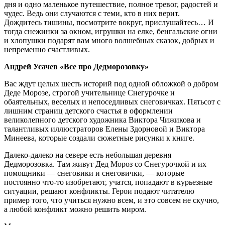
дня и одно маленькое путешествие, полное тревог, радостей и
чудес. Ведь они случаются с теми, кто в них верит.
Дождитесь тишины, посмотрите вокруг, прислушайтесь… И
тогда снежинки за окном, игрушки на елке, бенгальские огни
и хлопушки подарят вам много волшебных сказок, добрых и
непременно счастливых.
Андрей Усачев «Все про Дедморозовку»
Вас ждут целых шесть историй под одной обложкой о добром
Деде Морозе, строгой учительнице Снегурочке и
обаятельных, веселых и непоседливых снеговичках. Пятьсот с
лишним страниц детского счастья в оформлении
великолепного детского художника Виктора Чижикова и
талантливых иллюстраторов Елены Здорновой и Виктора
Минеева, которые создали сюжетные рисунки к книге.
Далеко-далеко на севере есть небольшая деревня
Дедморозовка. Там живут Дед Мороз со Снегурочкой и их
помощники — снеговики и снеговички, — которые
постоянно что-то изобретают, учатся, попадают в курьезные
ситуации, решают конфликты. Герои подают читателю
пример того, что учиться нужно всем, и это совсем не скучно,
а любой конфликт можно решить миром.