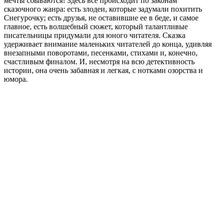
мечты сбываются! Здесь все происходит по законам
сказочного жанра: есть злодеи, которые задумали похитить
Снегурочку; есть друзья, не оставившие ее в беде, и самое
главное, есть волшебный сюжет, который талантливые
писательницы придумали для юного читателя. Сказка
удерживает внимание маленьких читателей до конца, удивляя
внезапными поворотами, песенками, стихами и, конечно,
счастливым финалом. И, несмотря на всю детективность
истории, она очень забавная и легкая, с нотками озорства и
юмора.