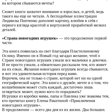
на котором сбываются мечты?
Сюжет книги захватит внимание и взрослых, и детей, ведь
такого вы еще не читали. А бесподобные иллюстрации
Людмилы Пипченко дополнят картину, влюбив в себя с
первого взгляда красотой и виртуозной проработкой мелких
деталей.
«Страна новогодних игрушек»
— это продолжение первой
части.
Эта книга появилась на свет благодаря Пластилиновому
Ослику. Именно он в Новый год загадал желание, чтоб о
Стране новогодних игрушек узнали все мальчики и девочки.
И не просто узнали, а обязательно рассказали тем, кто живет
на их елках. Желания новогодних игрушек всегда сбываются,
и вот эта удивительная история перед вами.
Впрочем, она не только о стране, которой нет ни на одной
географической карте. Эта книга о дружбе, мечте и о том, что
волшебником может стать каждый, достаточно лишь
оглядеться: может, нужно кого-то порадовать?
Игрушки из коробки мамы, папы и Павлика уже знакомы тем,
кто прочитал книгу Елены Ракитиной «Приключения
новогодних игрушек».
В продолжении — всего два дня из их жизни. Два больших