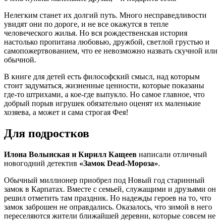
Нелегким станет их долгий путь. Много несправедливости
увидят они по дороге, и не все окажутся в тепле
человеческого жилья. Но вся рождественская история
настолько пропитана любовью, дружбой, светлой грустью и
самопожертвованием, что ее невозможно назвать скучной или
обычной.
В книге для детей есть философский смысл, над которым
стоит задуматься, жизненные ценности, которые показаны
где-то штрихами, а кое-где выпукло. Но самое главное, что
добрый порыв игрушек обязательно оценят их маленькие
хозяева, а может и сама строгая Фея!
Для подростков
Илона Волынская и Кирилл Кащеев
написали отличный
новогодний детектив
«Замок
Dead
-Мороза»
.
Обычный миллионер приобрел под Новый год старинный
замок в Карпатах. Вместе с семьей, служащими и друзьями он
решил отметить там праздник. Но надежды героев на то, что
замок заброшен не оправдались. Оказалось, что зимой в него
переселяются жители ближайшей деревни, которые совсем не