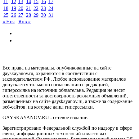
11
12
13
14
15
16
17
18
19
20
21
22
23
24
25
26
27
28
29
30
31
« Ноя
Янв »
GAYSKAYANOV.RU
Все права на материалы, опубликованные на сайте
gayskayanov.ru, охраняются в соответствии с
законодательством РФ. Любое использование материалов
допускается только по согласованию с редакцией,
гиперссылка на источник обязательна. Редакция не несет
ответственности за достоверность рекламных объявлений,
размещенных на сайте gayskayanov.ru, а также за содержание
веб-сайтов, на которые даны гиперссылки.
GAYSKAYANOV.RU - сетевое издание.
Зарегистрировано Федеральной службой по надзору в сфере
связи, информационных технологий и массовых