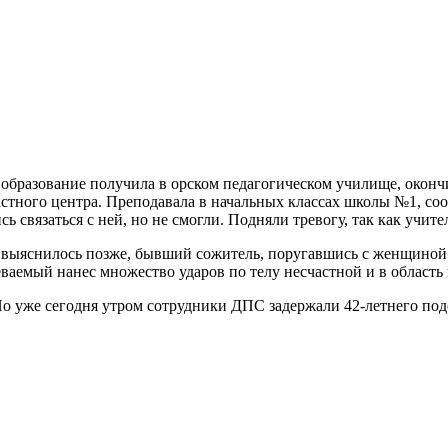
образование получила в орском педагогическом училище, окончив
стного центра. Преподавала в начальных классах школы №1, со
сь связаться с ней, но не смогли. Подняли тревогу, так как учи
 выяснилось позже, бывший сожитель, поругавшись с женщиной 
ваемый нанес множество ударов по телу несчастной и в область 
о уже сегодня утром сотрудники ДПС задержали 42-летнего подо