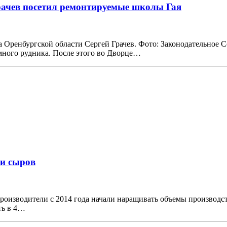
рачев посетил ремонтируемые школы Гая
оба Оренбургской области Сергей Грачев. Фото: Законодательно
много рудника. После этого во Дворце…
 и сыров
роизводители с 2014 года начали наращивать объемы производств
ть в 4…